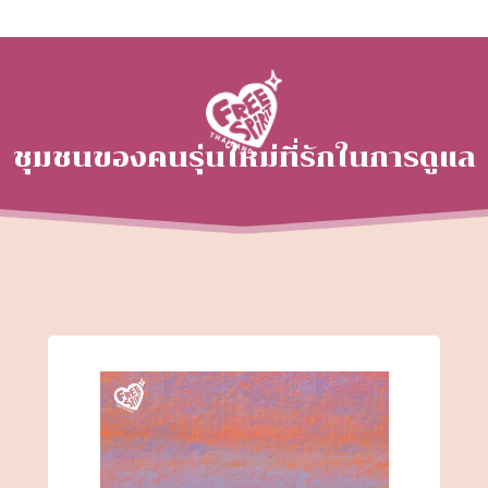
ชุมชนของคนรุ่นใหม่ที่รักในการดูแล
ความสัมพันธ์
Dialogue Starter Card
เกมการ์ดชวนสำรวจเรื่องลึกในใจ เล่นออนไลน์ได้
ฟรี
เกมไพ่ชวนจุดประกายบทสนทนาเพื่อค้นหาเรื่องลึก ๆ ในใจ ได้
รับการแนะนำให้เป็น 1 ใน 4 เกมที่น่าเล่นที่สุดช่วงกักตัวจาก
เกมทั่วโลก จาก Tabletopia