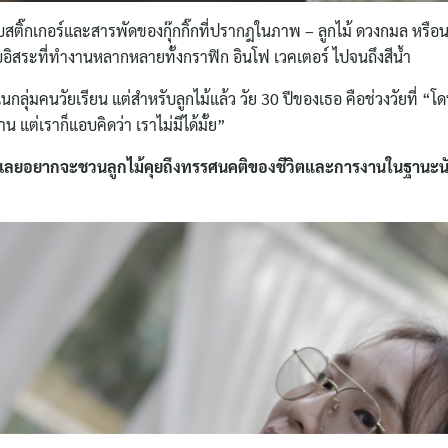
ับสติ๊กเกอร์และสารพัดของกุ๊กกิ๊กที่ปรากฎในภาพ – ลูกไม้ ดวงกมล หรือ
ิสระที่ทำงานหลากหลายทั้งกราฟิก อินโฟ เวคเตอร์ ไปจนถึงสีน้ำ
กลุ่มคนวัยเรียน แต่สำหรับลูกไม้แล้ว วัย 30 ปีของเธอ คือช่วงวัยที่ “โ
น แต่เราก็แอบคิดว่า เราไม่มีได้มั้ย”
lub เลยอยากจะชวนลูกไม้คุยถึงทรรศนคติของชีวิตและการงานในฐานะน