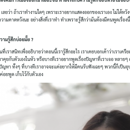
ๆ เลยว่า ถ้าเราทำงานใดๆ เพราะเราอยากแสดงออกของเราเอง ไม่ได้หวั
วามคาดหวังนะ อย่างสิ่งที่เราทำ ทำเพราะรู้สึกว่ามันต้องมีคนพูดเรื่องนี
วามรู้สึกบ่อยมั้ย ?
่เราสนิทเพื่ออธิบายว่าตอนนี้เรารู้สึกอะไร เราเคยบอกเค้าว่าเราเครียด
งมาคุยกับตัวเองในหัว หรือบางทีเราอยากพูดเรื่องปัญหาที่เราเจอ หลา
ไขปัญหา ทั้งๆ ที่บางทีเราอาจจะแค่อยากให้มีคนรับฟังเฉยๆ พวกนี้ก็เป
ค่อยพูด เก็บไว้กับตัวเอง