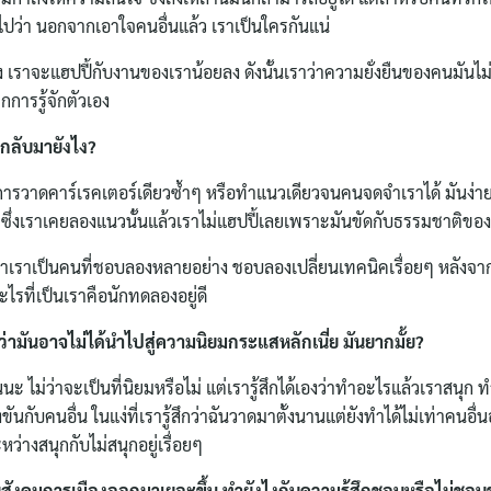
for:
ลืมไปว่า นอกจากเอาใจคนอื่นแล้ว เราเป็นใครกันแน่
กตัวเอง เราจะแฮปปี้กับงานของเราน้อยลง ดังนั้นเราว่าความยั่งยืนของคนม
ารรู้จักตัวเอง
 กลับมายังไง?
าการวาดคาร์เรคเตอร์เดียวซ้ำๆ หรือทำแนวเดียวจนคนจดจำเราได้ มันง่ายก
ึ่งเราเคยลองแนวนั้นแล้วเราไม่แฮปปี้เลยเพราะมันขัดกับธรรมชาติของ
่าเราเป็นคนที่ชอบลองหลายอย่าง ชอบลองเปลี่ยนเทคนิคเรื่อยๆ หลัง
ไรที่เป็นเราคือนักทดลองอยู่ดี
รู้ว่ามันอาจไม่ได้นำไปสู่ความนิยมกระแสหลักเนี่ย มันยากมั้ย?
ะ ไม่ว่าจะเป็นที่นิยมหรือไม่ แต่เรารู้สึกได้เองว่าทำอะไรแล้วเราสนุก 
ันกับคนอื่น ในแง่ที่เรารู้สึกว่าฉันวาดมาตั้งนานแต่ยังทำได้ไม่เท่าคนอื่
ว่างสนุกกับไม่สนุกอยู่เรื่อยๆ
วกับสังคมการเมืองออกมาเยอะขึ้น ทำยังไงกับความรู้สึกชอบหรือไม่ช