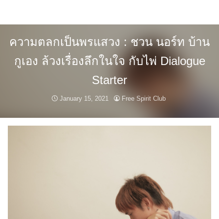
Skip
to
content
ความตลกเป็นพรแสวง : ชวน นอร์ท บ้าน
กูเอง ล้วงเรื่องลึกในใจ กับไพ่ Dialogue
Starter
January 15, 2021
Free Spirit Club