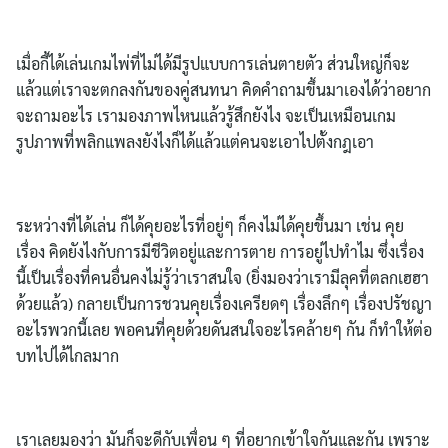
เมื่อกี้ได้เล่นเกมไพ่ที่ไม่ได้มีรูปแบบการเล่นตายตัว ส่วนใหญ่ก็จะ
แล้วแต่เราจะตกลงกันของคู่สนทนา คิดคำถามขึ้นมาเองได้ว่าอยาก
จะถามอะไร เรามองภาพไหนแล้วรู้สึกยังไง จะเป็นเหมือนเกม
รูปภาพที่พลิกแพลงยังไงก็ได้แล้วแต่คนจะเอาไปตั้งกฎเอา
ระหว่างที่ได้เล่น ก็ได้คุยอะไรที่อยู่ๆ ก็คงไม่ได้คุยขึ้นมา เช่น คุย
เรื่อง คิดยังไงกับการมีชีวิตอยู่และการตาย การอยู่ไปทำไม ซึ่งเรื่อง
นี้เป็นเรื่องที่คนอื่นคงไม่รู้ว่าเราสนใจ (ยิ่งมองว่าเรามีลุคที่ตลกเฮฮา
ด้วยแล้ว) กลายเป็นการชวนคุยเรื่องเครียดๆ เรื่องลึกๆ เรื่องปรัชญา
อะไรพวกนี้เลย พอคนที่คุยด้วยดันสนใจอะไรคล้ายๆ กัน ก็ทำให้ต่อ
บทไปได้ไกลมาก
เราเลยมองว่า มันก็จะดีกับเพื่อน ๆ ที่อยากเข้าใจกันและกัน เพราะ