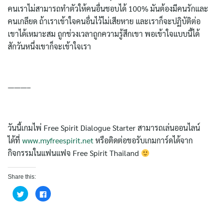
คนเราไม่สามารถทำตัวให้คนอื่นชอบได้ 100% มันต้องมีคนรักและ
คนเกลียด ถ้าเราเข้าใจคนอื่นไว้ไม่เสียหาย และเราก็จะปฏิบัติต่อ
เขาได้เหมาะสม ถูกช่วงเวลาถูกความรู้สึกเขา พอเข้าใจแบบนี้ได้
สักวันหนึ่งเขาก็จะเข้าใจเรา
———–
วันนี้เกมไพ่ Free Spirit Dialogue Starter สามารถเล่นออนไลน์
ได้ที่
www.myfreespirit.net
หรือติดต่อขอรับเกมการ์ดได้จาก
กิจกรรมในแฟนแฟจ Free Spirit Thailand
Share this:
Click
Click
to
to
share
share
on
on
Twitter
Facebook