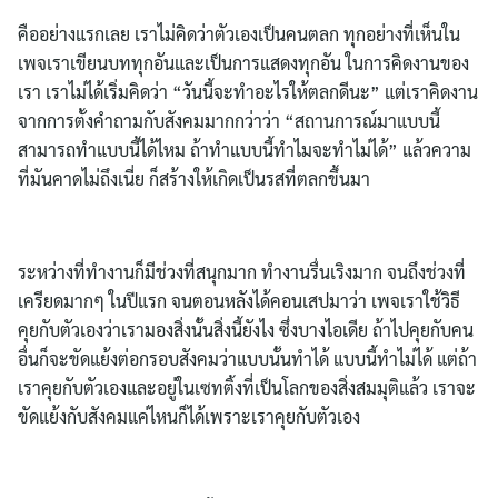
คืออย่างแรกเลย เราไม่คิดว่าตัวเองเป็นคนตลก ทุกอย่างที่เห็นใน
เพจเราเขียนบททุกอันและเป็นการแสดงทุกอัน ในการคิดงานของ
เรา เราไม่ได้เริ่มคิดว่า “วันนี้จะทำอะไรให้ตลกดีนะ” แต่เราคิดงาน
จากการตั้งคำถามกับสังคมมากกว่าว่า “สถานการณ์มาแบบนี้
สามารถทำแบบนี้ได้ไหม ถ้าทำแบบนี้ทำไมจะทำไม่ได้” แล้วความ
ที่มันคาดไม่ถึงเนี่ย ก็สร้างให้เกิดเป็นรสที่ตลกขึ้นมา
ระหว่างที่ทำงานก็มีช่วงที่สนุกมาก ทำงานรื่นเริงมาก จนถึงช่วงที่
เครียดมากๆ ในปีแรก จนตอนหลังได้คอนเสปมาว่า เพจเราใช้วิธี
คุยกับตัวเองว่าเรามองสิ่งนั้นสิ่งนี้ยังไง ซึ่งบางไอเดีย ถ้าไปคุยกับคน
อื่นก็จะขัดแย้งต่อกรอบสังคมว่าแบบนั้นทำได้ แบบนี้ทำไม่ได้ แต่ถ้า
เราคุยกับตัวเองและอยู่ในเซทติ้งที่เป็นโลกของสิ่งสมมุติแล้ว เราจะ
ขัดแย้งกับสังคมแค่ไหนก็ได้เพราะเราคุยกับตัวเอง