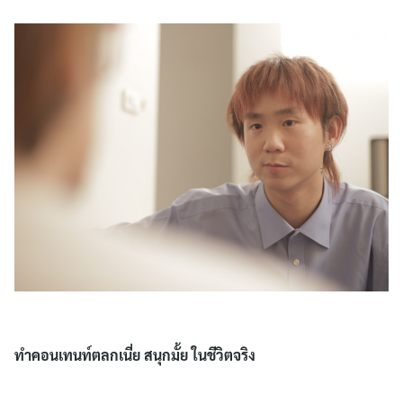
ทำคอนเทนท์ตลกเนี่ย สนุกมั้ย ในชีวิตจริง