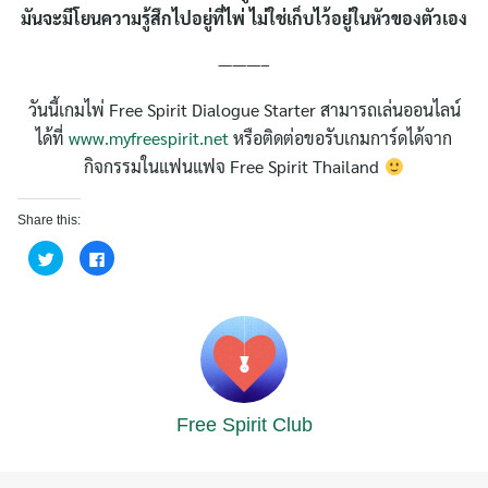
มันจะมีโยนความรู้สึกไปอยู่ที่ไพ่ ไม่ใช่เก็บไว้อยู่ในหัวของตัวเอง
———–
วันนี้เกมไพ่ Free Spirit Dialogue Starter สามารถเล่นออนไลน์
ได้ที่
www.myfreespirit.net
หรือติดต่อขอรับเกมการ์ดได้จาก
กิจกรรมในแฟนแฟจ Free Spirit Thailand
Share this:
Click
Click
to
to
share
share
on
on
Twitter
Facebook
(Opens
(Opens
in
in
new
new
window)
window)
Free Spirit Club