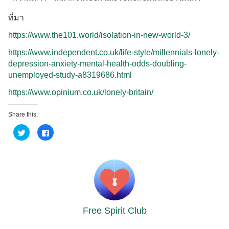
ที่มา
https://www.the101.world/isolation-in-new-world-3/
https://www.independent.co.uk/life-style/millennials-lonely-
depression-anxiety-mental-health-odds-doubling-
unemployed-study-a8319686.html
https://www.opinium.co.uk/lonely-britain/
Share this:
Click
Click
to
to
share
share
on
on
Twitter
Facebook
(Opens
(Opens
in
in
new
new
window)
window)
Free Spirit Club