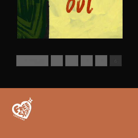
« Previous
1
…
4
5
6