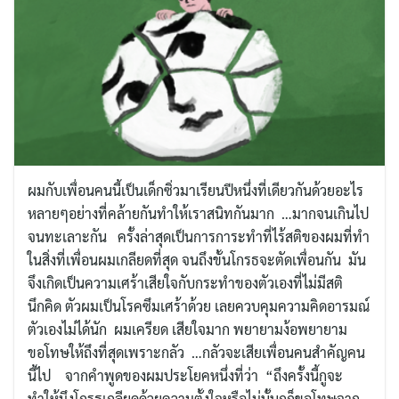
ผมกับเพื่อนคนนี้เป็นเด็กซิ่วมาเรียนปีหนึ่งที่เดียวกันด้วยอะไร
หลายๆอย่างที่คล้ายกันทำให้เราสนิทกันมาก …มากจนเกินไป
จนทะเลาะกัน ครั้งล่าสุดเป็นการการะทำที่ไร้สติของผมที่ทำ
ในสิ่งที่เพื่อนผมเกลียดที่สุด จนถึงขั้นโกรธจะตัดเพื่อนกัน มัน
จึงเกิดเป็นความเศร้าเสียใจกับกระทำของตัวเองที่ไม่มีสติ
นึกคิด ตัวผมเป็นโรคซึมเศร้า​ด้วย เลยควบคุมความคิดอารมณ์​
ตัวเองไม่ได้นัก ผมเครียด เสียใจมาก พยายามง้อพยายาม
ขอโทษให้ถึงที่สุดเพราะกลัว …กลัวจะเสียเพื่อนคนสำคัญ​คน
นี้ไป จากคำพูดของผมประโยคหนึ่งที่ว่า “ถึงครั้งนี้กูจะ
ทำให้มึงโกรธเกลียดด้วยความตั้งใจหรือไม่นั้นกูก็ขอโทษจาก