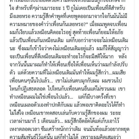
ใจ สำหรับที่ๆผ่านมาระยะ 1 ปี กูไม่เคยเป็นเพื่อนที่ดีสำหรับ
มึงเลยหรอ ความรู้​สึกคำพูดที่เคยพูดออกมาจากใจกันมันไม่มี
ความหมายของคำว่าเพื่อนกันเลยหรอ?” เมื่อผมพูดจบเพื่อน
ผมก็เงียบแล้วเหมือนคิดอะไรอยู่ สุดท้ายเพื่อนก็ยอมให้อภัย
แล้วเป็นเพื่อนกันเหมือนเดิม แต่ก็บอกว่าอาจจะไม่เหมือนเดิม
นะ ซึ่งผมก็เข้าใจว่าคงไม่เหมือนเดิมอยู่แล้ว ผมก็ให้สัญญา​ว่า
จะเป็นเพื่อนที่ดีเหมือนเดิมจะทำอะไรก็จะมีสติให้มาก หลัง
จากวันนั้นมาผมก็ทำให้เพื่อนเชื่อให้เพื่อนเห็นว่าผมกำลังปรับ
ตัว แต่ด้วยความที่ไม่เหมือนเดิมมันทำให้ผมรู้สึกว่า…ผมเสีย
เพื่อนคนๆนั้นไปแล้ว… เขาไม่เล่นตบมุกกับผม ผมชวนไป
ไหนก็ปฏิเสธ​ตลอด ไปไหนกับเพื่อนคนอื่นแต่ไม่ชวนผม เขา
ทำเหมือนผมไม่ใช่เพื่อนไปแล้ว… แต่ก็มีบางครั้งที่เขา
เหมือนเผลอตัวเองทำปกติกับผม แล้วพอเขาคิดอะไรได้ก็ทำ
ไม่ใส่ใจ เหมือนเขาทดสอบเล่นกับความรู้สึ​กของผม ระยะ
เวลาผ่านมาก็ 1 เดือนแล้ว… ผมรู้สึกอึดอัดได้แต่เก็บเอาไว้
เหงาตลอดเวลา ซึมเศร้า​หนักกว่าเดิม จนมันท้อแล้วอยากหยุด
ความสัมพันธ์​ไว้แค่นั้น แต่ก็ทำไม่ได้ เพราะผมคิดเสมอว่า