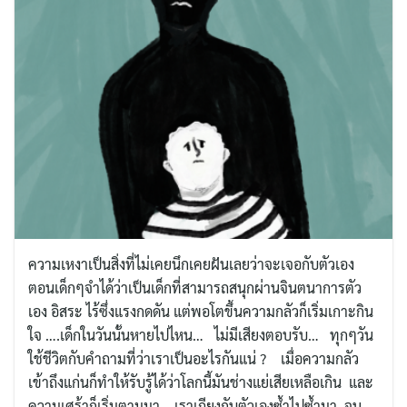
ความเหงาเป็นสิ่งที่ไม่เคยนึกเคยฝันเลยว่าจะเจอกับตัวเอง
ตอนเด็กๆจำได้ว่าเป็นเด็กที่สามารถสนุกผ่านจินตนาการตัว
เอง อิสระ ไร้ซึ่งแรงกดดัน แต่พอโตขึ้นความกลัวก็เริ่มเกาะกิน
ใจ ….เด็กในวันนั้นหายไปไหน… ไม่มีเสียงตอบรับ… ทุกๆวัน
ใช้ชีวิตกับคำถามที่ว่าเราเป็นอะไรกันแน่ ? เมื่อความกลัว
เข้าถึงแก่นก็ทำให้รับรู้ได้ว่าโลกนี้มันช่างแย่เสียเหลือเกิน และ
ความเศร้าก็เริ่มตามมา เราเถียงกับตัวเองซ้ำไปซ้ำมา จน