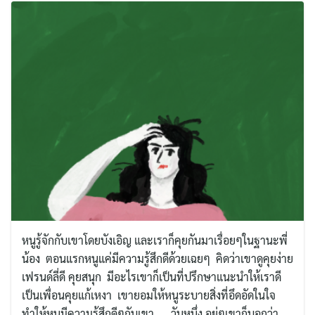
หนูรู้จักกับเขาโดยบังเอิญ และเราก็คุยกันมาเรื่อยๆในฐานะพี่
น้อง ตอนแรกหนูแค่มีความรู้สึกดีด้วยเฉยๆ คิดว่าเขาดูคุยง่าย
เฟรนด์ลี่ดี คุยสนุก มีอะไรเขาก็เป็นที่ปรึกษาแนะนำให้เราดี
เป็นเพื่อนคุยแก้เหงา เขายอมให้หนูระบายสิ่งที่อึดอัดในใจ
ทำให้หนูมีความรู้สึกดีๆกับเขา… วันหนึ่ง อยู่ๆเขาก็บอกว่า