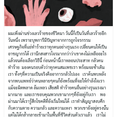
ผมเพิ่งผ่านช่วงเลวร้ายของชีวิตมา วันนี้ก็เป็นวันที่เลวร้ายอีก
วันหนึ่ง เพราะบุพการีมีปัญหาจากการถูกโจรกรรม
เศรษฐกิจ​ที่แย่ทำร้ายเราทุกคนอย่างรุนแรง เปลี่ยนคนให้เป็น
อาชญากรได้ เรานึกสงสารโจรมากกว่าว่าเขาคงไม่เหลืออะไร
แล้วจนต้องเลือกวิธีนี้ ก่อนหน้านี้เราหลอนประสาท กลัวคน
ทำร้าย มองคนรอบตัวว่าทุกคนสมเพชเรา พร้อมจะซ้ำเติม
เรา ทั้งๆที่ความเป็นจริงคืออาการกลัวไปเอง เราค้นพบหลัง
จากพบแพทย์ว่าคนหลายๆคนก็ยังพร้อมที่จะให้กำลังใจเรา
แม้จะผิดพลาด ล้มเหลว เสียสติ ทำร้ายคนอื่นอย่างรุนแรงมา
มากมาย และเราขอบคุณ​พวกเขามากๆที่ยังอยู่กับเรา พอ
ผ่านมาได้เรารู้สึกโชคดีที่ยังเริ่มใหม่ได้ เราทำสัญญาสงบศึก
กับความตาย ความกลัว และความเหงา พวกเขายังอยู่ตรงนั้น
แต่ไม่ได้กล้ำกลายเข้ามาในพื้นที่ชีวิตส่วนตัวเราแล้ว เราไม่