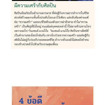
ผีความเศร้ากับศิลปิน
ศิลปินอัจฉริยะในตำนานมากมาย ที่ต่อสู้กับความยากลำบากในชีวิต
สรรค์สร้างผลงานขึ้นหิ้งประดับโลกเอาไว้เพียบ แต่กลับต้องพ่ายแพ้
ต่อ “ความเศร้า” และจบชีวิตตัวเองด้วยการฆ่าตัวตาย ทำไม“ความ
เศร้า” เป็นศัตรูที่ยิ่งใหญ่ จนแม้แต่บุคคลเหล่านี้ ก็ไม่อาจต้านทานไหว
เพราะอะไร? วินเซนต์ แวนโก๊ะ วินเซนต์ แวนโก๊ะ ศิลปินชาวดัตช์ที่
เป็นตำนานของโลกก็เช่นกัน เขาเจ็บป่วยจากความเศร้า และต่อสู้กับ
สติอันไม่อยู่กับร่องกับรอยตลอดชีวิต ลำบากตัวเองยังไม่พอยังทำคน
รอบข้างปวดหัวไปด้วยวีรกรรมสุดเพี้ยน