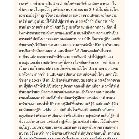
เวลาที่ยากลำบาก เป็นเรื่องน่าสนใจที่ดนตรีเข้ามามีบทบาทมากใน
ชีวิตของคนในยุคนี้วัยรุ่นฟังเพลงเฉลี่ยประมาณ 2-3 ชั่วโมงต่อวันโดย
เฉพาะเมื่อรู้สึกทุกข์ใจความเชื่อมโยงระหว่างการเสพดนตรีกับความ
เศร้าในคนรุ่นใหม่นี้ได้นำไปสู่การโทษเพลงเศร้าสำหรับการฆ่าตัว
ตายในหลายครั้งอย่างมีเคสที่วัยรุ่นฆ่าตัวตายหลังจากหลายเดือนที่
โพสท์ระบายอารมณ์ผ่านเพลงแนวอีโม อย่างไรก็ตามความเศร้าเป็น
อารมณ์ที่ปกติในการตอบสนองต่อสถานการณ์บีบคั้นความรู้สึกและยัง
ช่วยกระตุ้นให้คิดอย่างรอบคอบต่อสถานการณ์เพื่อปรับปรุงตัวเองแต่
การซึมเศร้านั้นต่างออกไปแทนที่จะทำให้เกิดแรงผลักดันในการ
เปลี่ยนแปลงและความคิดที่ชัดเจนภาวะซึมเศร้าทำให้สูญเสียแรง
กระตุ้นและมีความคิดวิเคราะห์ที่ลดลง โรคซึมเศร้าและการฆ่าตัวตาย
เป็นความกังวลของศตวรรษนี้องค์กรอนามัยโลกประมาณการว่ามีคน
ฆ่าตัวตายมากกว่า 8 แสนคนต่อปีและกระทบต่อคนอื่นโดยเฉพาะใน
ช่วงอายุ 15-29 ปี คนเป็นโรคซึมเศร้าตอบสนองต่อเพลงเศร้าต่างจาก
คนที่รู้สึกเศร้าทั่วไปเป็นข้อสรุปจากทดลองที่ให้คนเลือกเพลงที่ทำให้
ตัวเองเศร้าและมีความสุขมาอย่างละเพลงแล้ววัดการตอบสนองต่อ
เพลงทั้งสองพบว่าคนที่เป็นโรคซึมเศร้ารู้สึกแย่ลงหลังจากฟังเพลง
เศร้าต่างจากคนทั่วไปที่บางคนรู้สึกดีขึ้นส่วนคนที่รู้สึกแย่ลงกลับรู้สึก
แย่น้อยและรู้สึกแย่สั้นกว่ากลุ่มที่เป็นโรคซึมเศร้าขณะเดียวกันหาก
กลุ่มซึมเศร้าฟังเพลงที่เลือกมาว่าฟังแล้วมีความสุขเมื่อฟังแล้วก็รู้สึกดี
ขึ้นรวมถึงคนที่มีภาวะซึมเศร้าสูงด้วย ผู้ป่วยซึมเศร้ามีแนวโน้มที่จะติด
อยู่ในรูปแบบการคิดแบบเดิม และยากที่จะหลุดพ้นจากความคิดทาง
ลบงานวิจัยพบว่า การฟังเพลงเศร้าจะทำให้ลูปการคิดลบนั้นยาวนาน