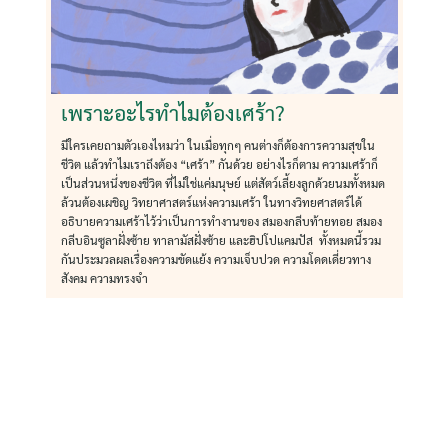
เพราะอะไรทำไมต้องเศร้า?
มีใครเคยถามตัวเองไหมว่า ในเมื่อทุกๆ คนต่างก็ต้องการความสุขใน
ชีวิต แล้วทำไมเราถึงต้อง “เศร้า” กันด้วย อย่างไรก็ตาม ความเศร้าก็
เป็นส่วนหนึ่งของชีวิต ที่ไม่ใช่แค่มนุษย์ แต่สัตว์เลี้ยงลูกด้วยนมทั้งหมด
ล้วนต้องเผชิญ วิทยาศาสตร์แห่งความเศร้า ในทางวิทยศาสตร์ได้
อธิบายความเศร้าไว้ว่าเป็นการทำงานของ สมองกลีบท้ายทอย สมอง
กลีบอินซูลาฝั่งซ้าย ทาลามัสฝั่งซ้าย และฮิปโปแคมปัส ทั้งหมดนี้รวม
กันประมวลผลเรื่องความขัดแย้ง ความเจ็บปวด ความโดดเดี่ยวทาง
สังคม ความทรงจำ