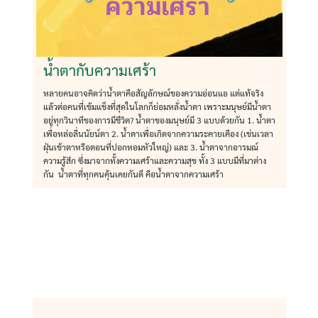
น้ำตากับความเศร้า
หลายคนอาจคิดว่าน้ำตาคือสัญลักษณ์ของความอ่อนแอ แต่แท้จริง
แล้วต่อคนที่เข้มแข็งที่สุดในโลกก็ย่อมหลั่งน้ำตา เพราะมนุษย์มีน้ำตา
อยู่ทุกวินาทีของการมีชีวิต? น้ำตาของมนุษย์มี 3 แบบด้วยกัน 1. น้ำตา
เพื่อหล่อลื่นนัยน์ตา 2. น้ำตาเพื่อเกิดจากความระคายเคือง (เข่นเวลา
ฝุ่นเข้าตาหรือตอนที่ปอกหอมหัวใหญ่) และ 3. น้ำตาจากอารมณ์
ความรู้สึก ซึ่งมาจากทั้งความเศร้าและความสุข ทั้ง 3 แบบมีที่มาต่าง
กัน น้ำตาที่ทุกคนคุ้นเคยกันดี คือน้ำตาจากความเศร้า