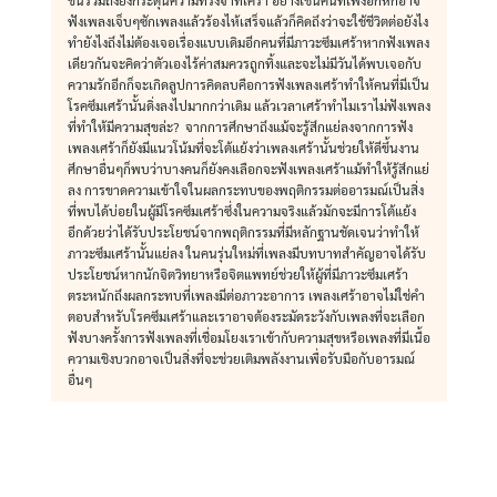
ขึ้นรวมถึงยังกระตุ้นความทรงจำที่เศร้า อย่างเช่นคนที่เพิ่งอกหักอาจ
ฟังเพลงเจ็บๆซักเพลงแล้วร้องไห้เสร็จแล้วก็คิดถึงว่าจะใช้ชีวิตต่อยังไง
ทำยังไงถึงไม่ต้องเจอเรื่องแบบเดิมอีกคนที่มีภาวะซึมเศร้าหากฟังเพลง
เดียวกันจะคิดว่าตัวเองไร้ค่าสมควรถูกทิ้งและจะไม่มีวันได้พบเจอกับ
ความรักอีกก็จะเกิดลูปการคิดลบคือการฟังเพลงเศร้าทำให้คนที่มีเป็น
โรคซึมเศร้านั้นดิ่งลงไปมากกว่าเดิม แล้วเวลาเศร้าทำไมเราไม่ฟังเพลง
ที่ทำให้มีความสุขล่ะ? จากการศึกษาถึงแม้จะรู้สึกแย่ลงจากการฟัง
เพลงเศร้าก็ยังมีแนวโน้มที่จะโต้แย้งว่าเพลงเศร้านั้นช่วยให้ดีขึ้นงาน
ศึกษาอื่นๆก็พบว่าบางคนก็ยังคงเลือกจะฟังเพลงเศร้าแม้ทำให้รู้สึกแย่
ลง การขาดความเข้าใจในผลกระทบของพฤติกรรมต่ออารมณ์เป็นสิ่ง
ที่พบได้บ่อยในผู้มีโรคซึมเศร้าซึ่งในความจริงแล้วมักจะมีการโต้แย้ง
อีกด้วยว่าได้รับประโยชน์จากพฤติกรรมที่มีหลักฐานชัดเจนว่าทำให้
ภาวะซึมเศร้านั้นแย่ลง ในคนรุ่นใหม่ที่เพลงมีบทบาทสำคัญอาจได้รับ
ประโยชน์หากนักจิตวิทยาหรือจิตแพทย์ช่วยให้ผู้ที่มีภาวะซึมเศร้า
ตระหนักถึงผลกระทบที่เพลงมีต่อภาวะอาการ เพลงเศร้าอาจไม่ใช่คำ
ตอบสำหรับโรคซึมเศร้าและเราอาจต้องระมัดระวังกับเพลงที่จะเลือก
ฟังบางครั้งการฟังเพลงที่เชื่อมโยงเราเข้ากับความสุขหรือเพลงที่มีเนื้อ
ความเชิงบวกอาจเป็นสิ่งที่จะช่วยเติมพลังงานเพื่อรับมือกับอารมณ์
อื่นๆ