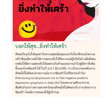
บอกให้สุข...ยิ่งทำให้เศร้า
สังคมปัจจุบันให้คุณค่ากับความสุขเมื่อคุณบอกกับใครซักคนถึงความ
เศร้าที่คุณมีอาจมักได้การตอบกลับให้คิดบวกแต่รู้หรือไม่ว่าเมื่อสังคม
กดดันให้มีความสุขกลับให้ผลตรงกันข้ามและอาจนำไปสู่อัตราที่เพิ่ม
ขึ้นของโรคซึมเศร้าได้ ในปี 2017 มีงานวิจัย "การรับความกดดันจาก
สังคมให้ไม่คิดลบคาดการณ์อาการซึมเศร้าในชีวิตประจำวัน"
(Perceiving social pressure not to feel negative predicts
depressive symptoms in daily life) โดยพยายามศึกษาความ
Search
สัมพันธ์ระหว่างความคาดหวังของสังคมให้ไม่คิดลบกับการเกิดอาการ
for:
ซึมเศร้า โดยมีการทดลองให้ผู้เข้าร่วม